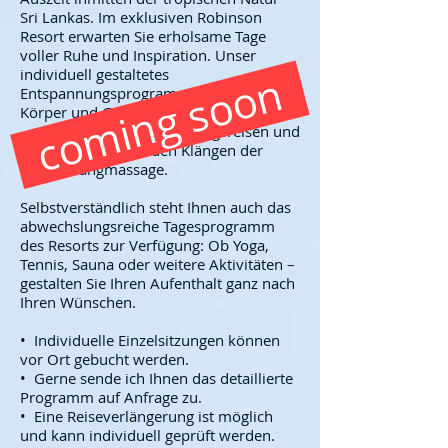
Sri Lankas. Im exklusiven Robinson
Resort erwarten Sie erholsame Tage
voller Ruhe und Inspiration. Unser
coming soon
individuell gestaltetes
Entspannungsprogramm lädt Sie ein,
Körper und Geist in Einklang zu bringen
– mit geführten Entspannungsreisen und
den harmonisierenden Klängen der
Kristallklangmassage.
Selbstverständlich steht Ihnen auch das
abwechslungsreiche Tagesprogramm
des Resorts zur Verfügung: Ob Yoga,
Tennis, Sauna oder weitere Aktivitäten –
gestalten Sie Ihren Aufenthalt ganz nach
Ihren Wünschen.
• Individuelle Einzelsitzungen können
vor Ort gebucht werden.
• Gerne sende ich Ihnen das detaillierte
Programm auf Anfrage zu.
• Eine Reiseverlängerung ist möglich
und kann individuell geprüft werden.